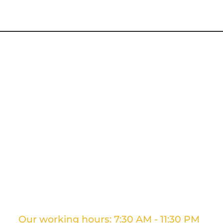
New Page
Home
Services
Specialized Movi
New Page
Blog
About us
New Page
Our working hours: 7:30 AM - 11:30 PM