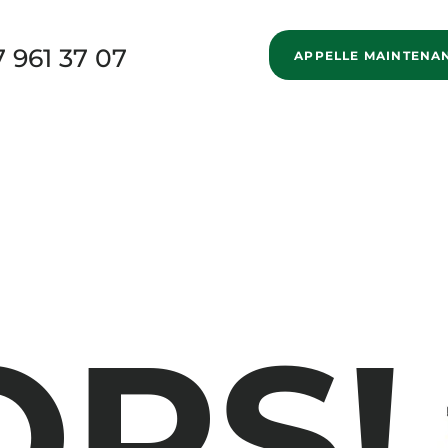
7 961 37 07
APPELLE MAINTENA
New Page
Home
Services
Specialized Movi
New Page
Blog
About us
New Page
OPS!