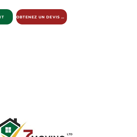
NT
OBTENEZ UN DEVIS GRATUIT
ng Services
New Page
New Page
New Page